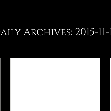
aily Archives:
2015-11-
FILMING IN THE MOST WILD
OF LOCATIONS
By
sheerheart
|
November 14th, 2015
|
Equipment
,
Landscape
,
Travel
Sed ut perspiciatis unde omnis iste natus
error sit voluptatem accusantium