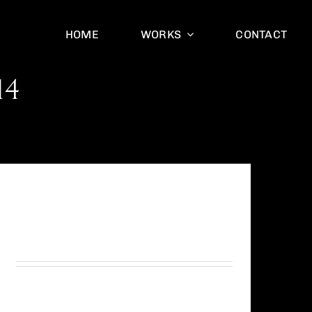
HOME
WORKS
CONTACT
14
MOTHER NATURE WANTS TO
BE PHOTOGRAPHED
By
sheerheart
|
November 14th, 2015
|
Landscape
,
Technique
,
Travel
Sed ut perspiciatis unde omnis iste natus
error sit voluptatem accusantium