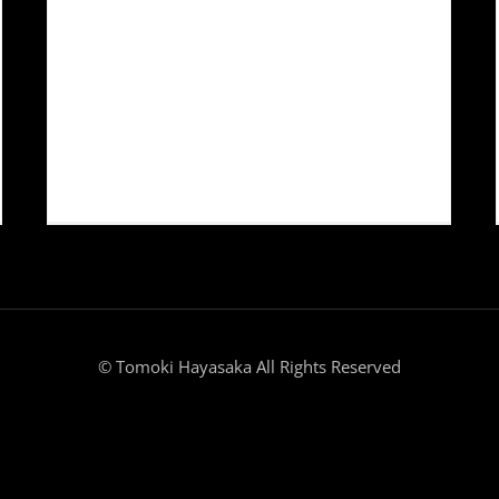
doloremque laudantium, totam rem
aperiam, eaque ipsa quae ab illo inventore
veritatis et quasi architecto beatae vitae dicta
sunt explicabo. Nemo enim ipsam
voluptatem quia voluptas sit aspernatur aut
odit sed quia consequuntur.
Read More
0
© Tomoki Hayasaka All Rights Reserved